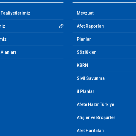
 Faaliyetlerimiz
Mevzuat
miz
Afet Raporları
imiz
Planlar
Alanları
Sözlükler
KBRN
Sivil Savunma
il Planları
Afete Hazır Türkiye
Afişler ve Broşürler
Afet Haritaları