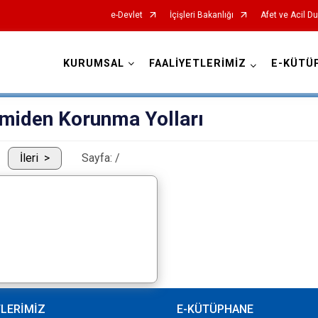
e-Devlet
İçişleri Bakanlığı
Afet ve Acil D
KURUMSAL
FAALİYETLERİMİZ
E-KÜTÜ
AFAD İl Müdürlükleri
miden Korunma Yolları
İleri
Sayfa:
/
TLERİMİZ
E-KÜTÜPHANE