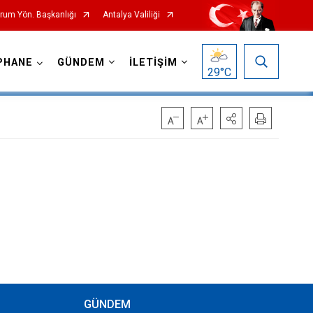
urum Yön. Başkanlığı
Antalya Valiliği
PHANE
GÜNDEM
İLETİŞİM
29
°C
GÜNDEM